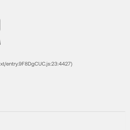
R
nuxt/entry.9F8DgCUC.js:23:4427)