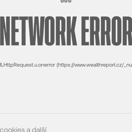
NETWORK ERRO
MLHttpRequest.u.onerror (https://www.wealthreport.cz/_
cookies a další