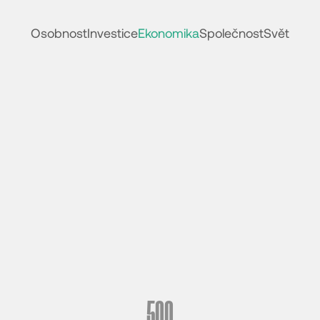
Osobnost
Investice
Ekonomika
Společnost
Svět
500