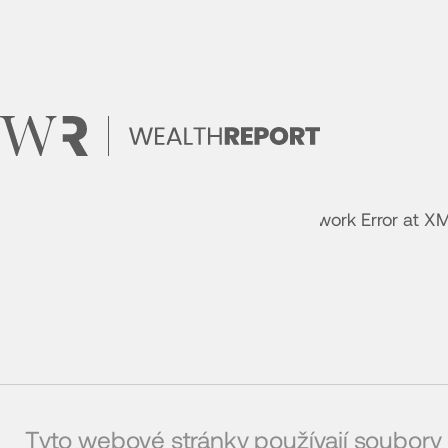
AxiosError: Network Error at X
Tyto webové stránky používají soubory 